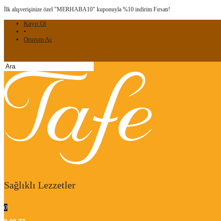
İlk alışverişinize özel "MERHABA10" kuponuyla %10 indirim Fırsatı!
Kayıt Ol
▪
Oturum Aç
Sağlıklı Lezzetler
0