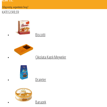
0,00 TL
Alışveriş sepetiniz boş!
KATEGORİLER
Biscotti
Çikolata Kaplı Meyveler
Drajeler
Barazek