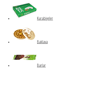
Kurabiyeler
Baklava
Barlar