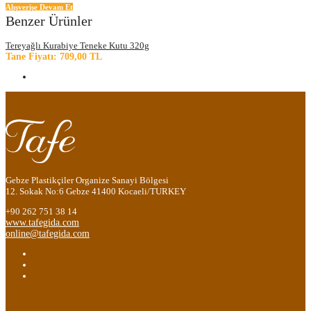
Alışverişe Devam Et
Benzer Ürünler
Tereyağlı Kurabiye Teneke Kutu 320g
Tane Fiyatı: 709,00 TL
Gebze Plastikçiler Organize Sanayi Bölgesi
12. Sokak No:6 Gebze 41400 Kocaeli/TURKEY
+90 262 751 38 14
www.tafegida.com
online@tafegida.com