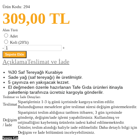
Ürün Kodu:
294
309,00 TL
Alım Türü
Adet
Koli (20'li)
-
+
Açıklama
Teslimat ve İade
%30 Saf Tereyağlı Kurabiye
Sade yağ (saf tereyağı) ile üretilmiştir.
5 çayınıza en yakışacak lezzet.
El değmeden özenle hazırlanan Tafe Gıda ürünleri itinayla
paketlenip tarafınıza ücretsiz kargoyla gönderilir.
Teslimat ve İade Detayları
Siparişleriniz 1-3 iş günü içerisinde kargoya teslim edilir.
Teslimat
Bulunduğunuz mesafelere göre teslimat süresi değişim göstermektedir.
Siparişinizi teslim aldığınız tarihten itibaren; 3 gün içerisinde
gönderip, değişim/iade işlemi yapabilirsiniz. Kullanılmış ve
Değişim
orijinalliğini kaybetmiş ürünlerin iadesi kabul edilmemektedir.
/ İade
Ürünler, teslim alındığı haliyle iade edilmelidir. Daha detaylı bilgi için
Değişim ve İade bölümünü inceleyebilirsiniz.
Sepete Git