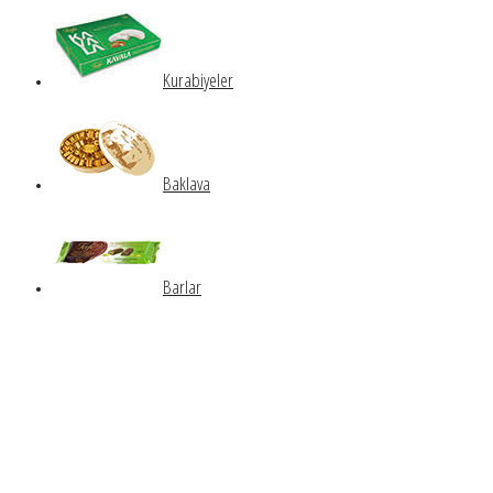
Kurabiyeler
Baklava
Barlar