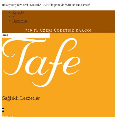
İlk alışverişinize özel "MERHABA10" kuponuyla %10 indirim Fırsatı!
Kayıt Ol
▪
Oturum Aç
750 TL ÜZERİ ÜCRETSİZ KARGO!
Sağlıklı Lezzetler
0