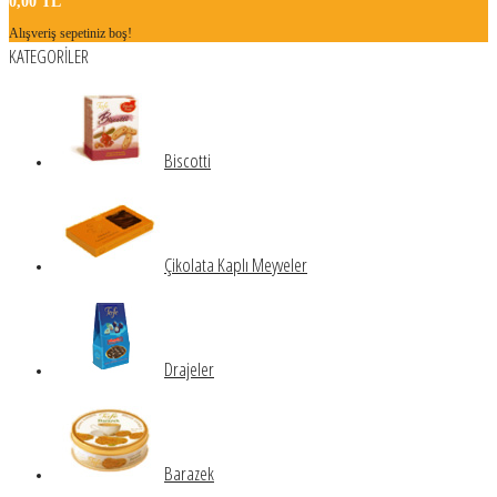
0,00 TL
Alışveriş sepetiniz boş!
KATEGORİLER
Biscotti
Çikolata Kaplı Meyveler
Drajeler
Barazek