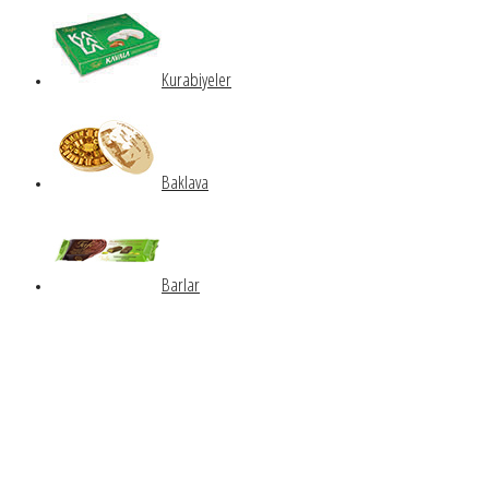
Kurabiyeler
Baklava
Barlar