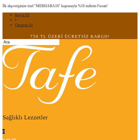
İlk alışverişinize özel "MERHABA10" kuponuyla %10 indirim Fırsatı!
Kayıt Ol
▪
Oturum Aç
750 TL ÜZERİ ÜCRETSİZ KARGO!
Sağlıklı Lezzetler
0