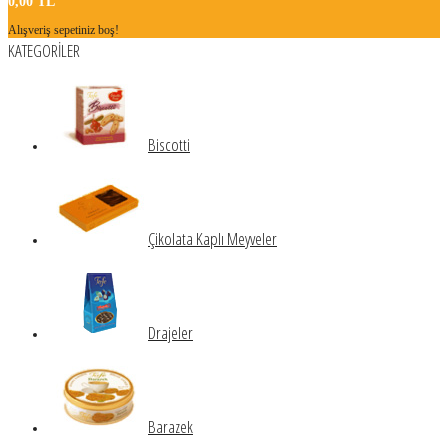
0,00 TL
Alışveriş sepetiniz boş!
KATEGORİLER
Biscotti
Çikolata Kaplı Meyveler
Drajeler
Barazek