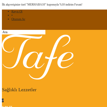
İlk alışverişinize özel "MERHABA10" kuponuyla %10 indirim Fırsatı!
Kayıt Ol
▪
Oturum Aç
Sağlıklı Lezzetler
0