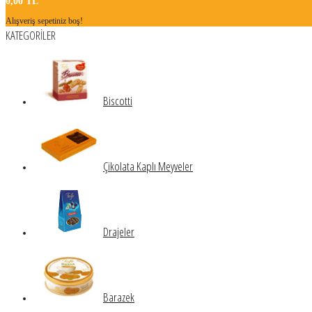
0,00 TL
Alışveriş sepetiniz boş!
KATEGORİLER
Biscotti
Çikolata Kaplı Meyveler
Drajeler
Barazek