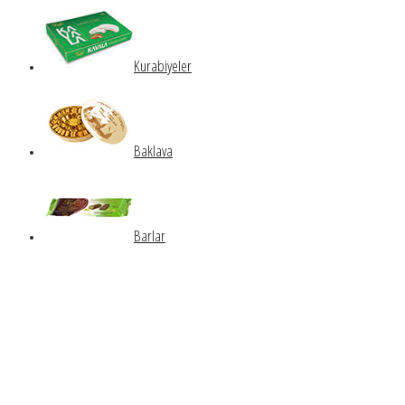
Kurabiyeler
Baklava
Barlar