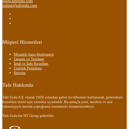
www.tafegida.com
online@tafegida.com
Müşteri Hizmetleri
Mesafeli Satış Sözleşmesi
Garanti ve Teslimat
İptal ve İade Koşulları
Gizlilik Politikası
İletişim
Tafe Hakkında
Tafe Gıda A.Ş. olarak 1926 yılından gelen tecrübemizi kullanarak, geleneksel
lezzetleri sizler için yeniden uyarladık. Bu amaçla yeni, modern ve son
teknolojiyle üretim yaptığımız tesisimizle hizmetinizdeyiz
Tafe Gıda bir NT Group şirketidir.