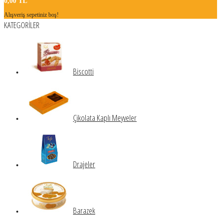
0,00 TL
Alışveriş sepetiniz boş!
KATEGORİLER
Biscotti
Çikolata Kaplı Meyveler
Drajeler
Barazek