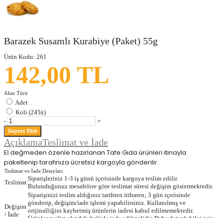
Barazek Susamlı Kurabiye (Paket) 55g
Ürün Kodu:
261
142,00 TL
Alım Türü
Adet
Koli (24'lü)
-
+
Açıklama
Teslimat ve İade
El değmeden özenle hazırlanan Tafe Gıda ürünleri itinayla
paketlenip tarafınıza ücretsiz kargoyla gönderilir.
Teslimat ve İade Detayları
Siparişleriniz 1-3 iş günü içerisinde kargoya teslim edilir.
Teslimat
Bulunduğunuz mesafelere göre teslimat süresi değişim göstermektedir.
Siparişinizi teslim aldığınız tarihten itibaren; 3 gün içerisinde
gönderip, değişim/iade işlemi yapabilirsiniz. Kullanılmış ve
Değişim
orijinalliğini kaybetmiş ürünlerin iadesi kabul edilmemektedir.
/ İade