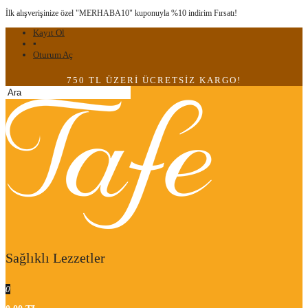
İlk alışverişinize özel "MERHABA10" kuponuyla %10 indirim Fırsatı!
Kayıt Ol
▪
Oturum Aç
750 TL ÜZERİ ÜCRETSİZ KARGO!
Sağlıklı Lezzetler
0