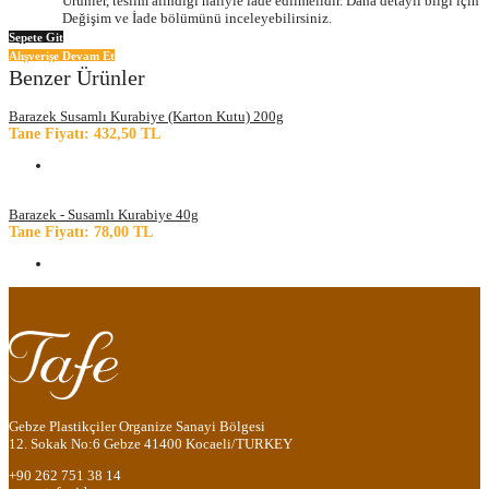
Ürünler, teslim alındığı haliyle iade edilmelidir. Daha detaylı bilgi için
Değişim ve İade bölümünü inceleyebilirsiniz.
Sepete Git
Alışverişe Devam Et
Benzer Ürünler
Barazek Susamlı Kurabiye (Karton Kutu) 200g
Tane Fiyatı: 432,50 TL
Barazek - Susamlı Kurabiye 40g
Tane Fiyatı: 78,00 TL
Gebze Plastikçiler Organize Sanayi Bölgesi
12. Sokak No:6 Gebze 41400 Kocaeli/TURKEY
+90 262 751 38 14