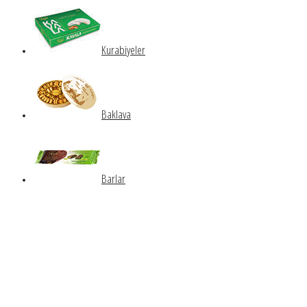
Kurabiyeler
Baklava
Barlar