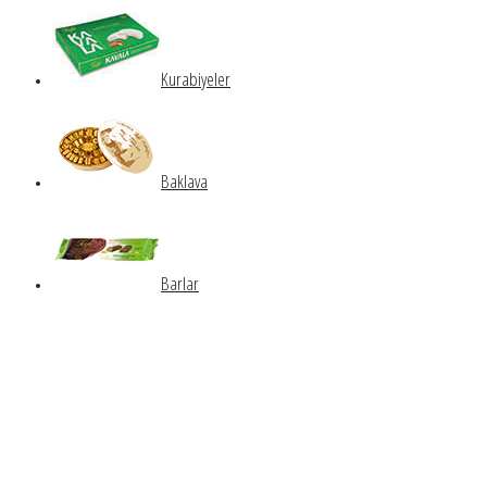
Kurabiyeler
Baklava
Barlar