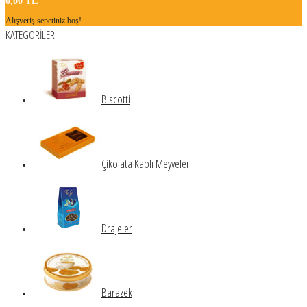
0,00 TL
Alışveriş sepetiniz boş!
KATEGORİLER
Biscotti
Çikolata Kaplı Meyveler
Drajeler
Barazek