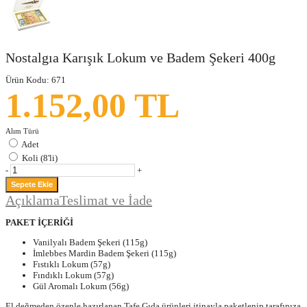
Nostalgıa Karışık Lokum ve Badem Şekeri 400g
Ürün Kodu:
671
1.152,00 TL
Alım Türü
Adet
Koli (8'li)
-
+
Açıklama
Teslimat ve İade
PAKET İÇERİĞİ
Vanilyalı Badem Şekeri (115g)
İmlebbes Mardin Badem Şekeri (115g)
Fıstıklı Lokum (57g)
Fındıklı Lokum (57g)
Gül Aromalı Lokum (56g)
El değmeden özenle hazırlanan Tafe Gıda ürünleri itinayla paketlenip tarafınıza