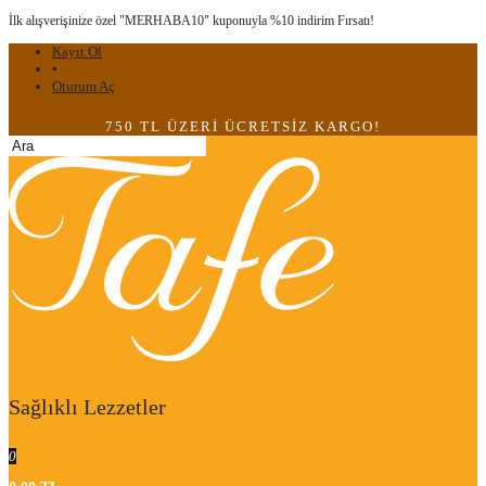
İlk alışverişinize özel "MERHABA10" kuponuyla %10 indirim Fırsatı!
Kayıt Ol
▪
Oturum Aç
750 TL ÜZERİ ÜCRETSİZ KARGO!
Sağlıklı Lezzetler
0