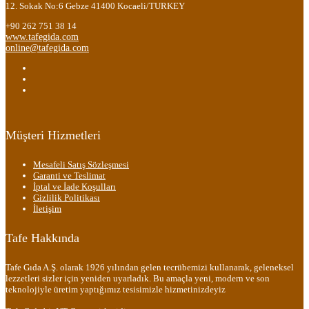
12. Sokak No:6 Gebze 41400 Kocaeli/TURKEY
+90 262 751 38 14
www.tafegida.com
online@tafegida.com
Müşteri Hizmetleri
Mesafeli Satış Sözleşmesi
Garanti ve Teslimat
İptal ve İade Koşulları
Gizlilik Politikası
İletişim
Tafe Hakkında
Tafe Gıda A.Ş. olarak 1926 yılından gelen tecrübemizi kullanarak, geleneksel
lezzetleri sizler için yeniden uyarladık. Bu amaçla yeni, modern ve son
teknolojiyle üretim yaptığımız tesisimizle hizmetinizdeyiz