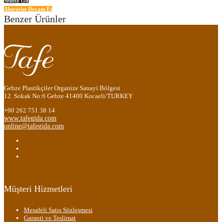
Sepete Git
Alışverişe Devam Et
Benzer Ürünler
Gebze Plastikçiler Organize Sanayi Bölgesi
12. Sokak No:6 Gebze 41400 Kocaeli/TURKEY
+90 262 751 38 14
www.tafegida.com
online@tafegida.com
Müşteri Hizmetleri
Mesafeli Satış Sözleşmesi
Garanti ve Teslimat