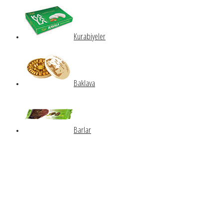
Kurabiyeler
Baklava
Barlar