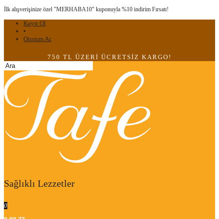
İlk alışverişinize özel "MERHABA10" kuponuyla %10 indirim Fırsatı!
Kayıt Ol
▪
Oturum Aç
750 TL ÜZERİ ÜCRETSİZ KARGO!
Sağlıklı Lezzetler
0