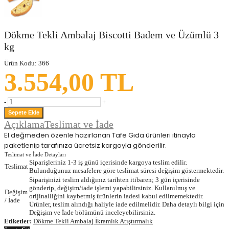
Dökme Tekli Ambalaj Biscotti Badem ve Üzümlü 3
kg
Ürün Kodu:
366
3.554,00 TL
-
+
Açıklama
Teslimat ve İade
El değmeden özenle hazırlanan Tafe Gıda ürünleri itinayla
paketlenip tarafınıza ücretsiz kargoyla gönderilir.
Teslimat ve İade Detayları
Siparişleriniz 1-3 iş günü içerisinde kargoya teslim edilir.
Teslimat
Bulunduğunuz mesafelere göre teslimat süresi değişim göstermektedir.
Siparişinizi teslim aldığınız tarihten itibaren; 3 gün içerisinde
gönderip, değişim/iade işlemi yapabilirsiniz. Kullanılmış ve
Değişim
orijinalliğini kaybetmiş ürünlerin iadesi kabul edilmemektedir.
/ İade
Ürünler, teslim alındığı haliyle iade edilmelidir. Daha detaylı bilgi için
Değişim ve İade bölümünü inceleyebilirsiniz.
Etiketler:
Dökme Tekli Ambalaj İkramlık Atıştırmalık