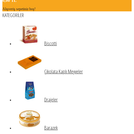
0,00 TL
Alışveriş sepetiniz boş!
KATEGORİLER
Biscotti
Çikolata Kaplı Meyveler
Drajeler
Barazek